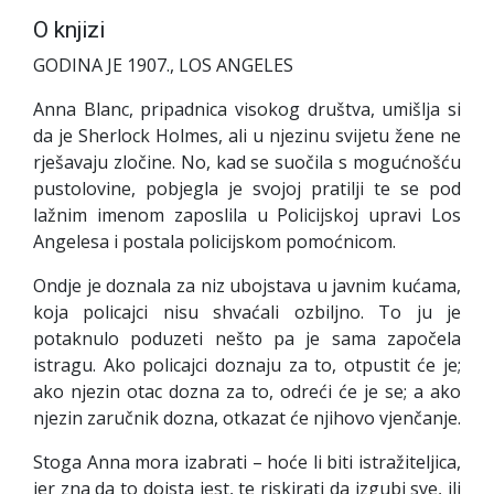
O knjizi
GODINA JE 1907., LOS ANGELES
Anna Blanc, pripadnica visokog društva, umišlja si
da je Sherlock Holmes, ali u njezinu svijetu žene ne
rješavaju zločine. No, kad se suočila s mogućnošću
pustolovine, pobjegla je svojoj pratilji te se pod
lažnim imenom zaposlila u Policijskoj upravi Los
Angelesa i postala policijskom pomoćnicom.
Ondje je doznala za niz ubojstava u javnim kućama,
koja policajci nisu shvaćali ozbiljno. To ju je
potaknulo poduzeti nešto pa je sama započela
istragu. Ako policajci doznaju za to, otpustit će je;
ako njezin otac dozna za to, odreći će je se; a ako
njezin zaručnik dozna, otkazat će njihovo vjenčanje.
Stoga Anna mora izabrati – hoće li biti istražiteljica,
jer zna da to doista jest, te riskirati da izgubi sve, ili