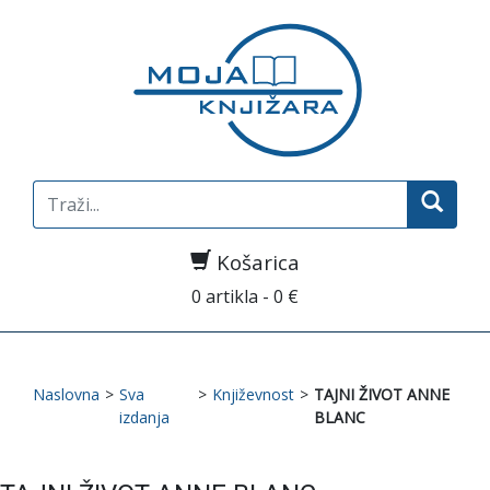
Search
for:
Košarica
0 artikla - 0 €
Naslovna
>
Sva
>
Književnost
>
TAJNI ŽIVOT ANNE
izdanja
BLANC