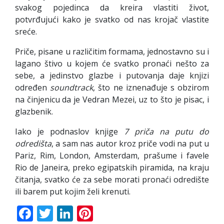
svakog pojedinca da kreira vlastiti život,
potvrđujući kako je svatko od nas krojač vlastite
sreće.
Priče, pisane u različitim formama, jednostavno su i
lagano štivo u kojem će svatko pronaći nešto za
sebe, a jedinstvo glazbe i putovanja daje knjizi
određen
soundtrack
, što ne iznenađuje s obzirom
na činjenicu da je Vedran Mezei, uz to što je pisac, i
glazbenik.
Iako je podnaslov knjige
7 priča na putu do
odredišta
, a sam nas autor kroz priče vodi na put u
Pariz, Rim, London, Amsterdam, prašume i favele
Rio de Janeira, preko egipatskih piramida, na kraju
čitanja, svatko će za sebe morati pronaći odredište
ili barem put kojim želi krenuti.
Facebook
Twitter
LinkedIn
Pinterest