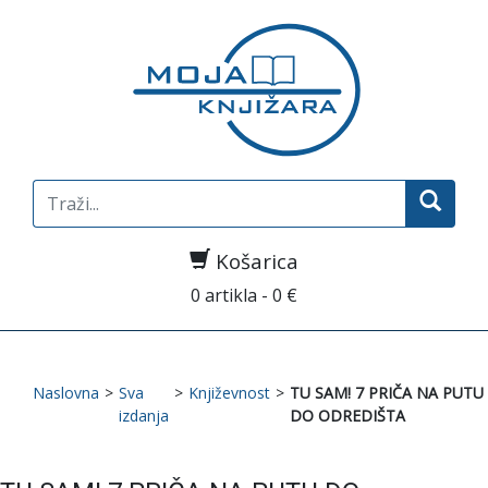
Search
for:
Košarica
0 artikla - 0 €
Naslovna
>
Sva
>
Književnost
>
TU SAM! 7 PRIČA NA PUTU
izdanja
DO ODREDIŠTA