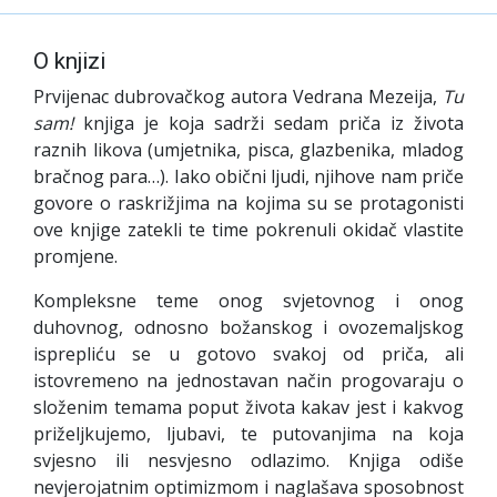
O knjizi
Prvijenac dubrovačkog autora Vedrana Mezeija,
Tu
sam!
knjiga je koja sadrži sedam priča iz života
raznih likova (umjetnika, pisca, glazbenika, mladog
bračnog para…). Iako obični ljudi, njihove nam priče
govore o raskrižjima na kojima su se protagonisti
ove knjige zatekli te time pokrenuli okidač vlastite
promjene.
Kompleksne teme onog svjetovnog i onog
duhovnog, odnosno božanskog i ovozemaljskog
isprepliću se u gotovo svakoj od priča, ali
istovremeno na jednostavan način progovaraju o
složenim temama poput života kakav jest i kakvog
priželjkujemo, ljubavi, te putovanjima na koja
svjesno ili nesvjesno odlazimo. Knjiga odiše
nevjerojatnim optimizmom i naglašava sposobnost