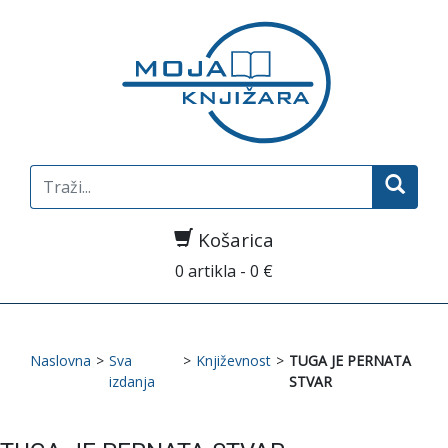
Search
for:
Košarica
0 artikla - 0 €
Naslovna
>
Sva
>
Književnost
>
TUGA JE PERNATA
izdanja
STVAR