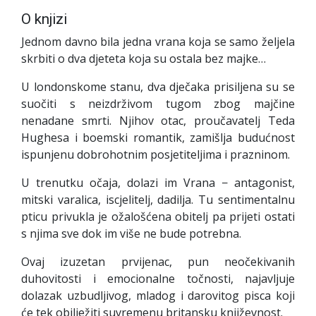
O knjizi
Jednom davno bila jedna vrana koja se samo željela
skrbiti o dva djeteta koja su ostala bez majke…
U londonskome stanu, dva dječaka prisiljena su se
suočiti s neizdrživom tugom zbog majčine
nenadane smrti. Njihov otac, proučavatelj Teda
Hughesa i boemski romantik, zamišlja budućnost
ispunjenu dobrohotnim posjetiteljima i prazninom.
U trenutku očaja, dolazi im Vrana − antagonist,
mitski varalica, iscjelitelj, dadilja. Tu sentimentalnu
pticu privukla je ožalošćena obitelj pa prijeti ostati
s njima sve dok im više ne bude potrebna.
Ovaj izuzetan prvijenac, pun neočekivanih
duhovitosti i emocionalne točnosti, najavljuje
dolazak uzbudljivog, mladog i darovitog pisca koji
će tek obilježiti suvremenu britansku književnost.