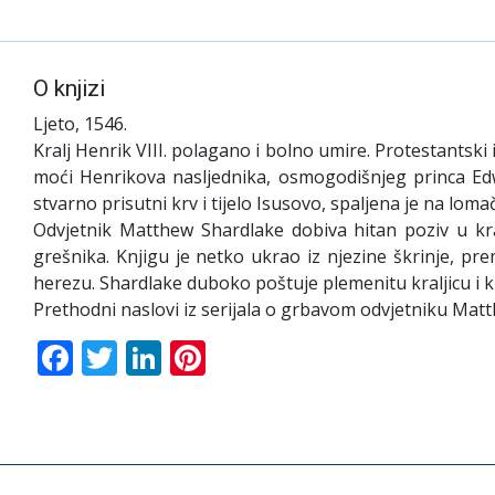
O knjizi
Ljeto, 1546.
Kralj Henrik VIII. polagano i bolno umire. Protestantski 
moći Henrikova nasljednika, osmogodišnjeg princa Edw
stvarno prisutni krv i tijelo Isusovo, spaljena je na loma
Odvjetnik Matthew Shardlake dobiva hitan poziv u kral
grešnika. Knjigu je netko ukrao iz njezine škrinje, pr
herezu. Shardlake duboko poštuje plemenitu kraljicu i 
Prethodni naslovi iz serijala o grbavom odvjetniku Matt
Facebook
Twitter
LinkedIn
Pinterest