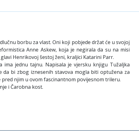
odlučnu borbu za vlast. Oni koji pobjede držat će u svojoj
formistica Anne Askew, koja je negirala da su na misi
lavi Henrikovoj šestoj ženi, kraljici Katarini Parr.
a ima jednu tajnu. Napisala je vjersku knjigu Tužaljka
 se da bi zbog iznesenih stavova mogla biti optužena za
je pred njim u ovom fascinantnom povijesnom trileru.
nje i Čarobna kost.