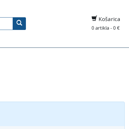
Košarica
0 artikla - 0 €