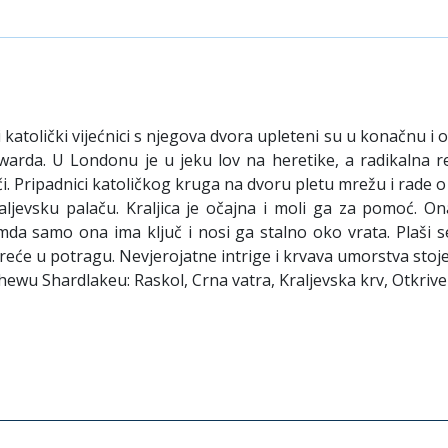
i katolički vijećnici s njegova dvora upleteni su u konačnu i 
arda. U Londonu je u jeku lov na heretike, a radikalna re
či. Pripadnici katoličkog kruga na dvoru pletu mrežu i rade o g
jevsku palaču. Kraljica je očajna i moli ga za pomoć. On
emda samo ona ima ključ i nosi ga stalno oko vrata. Plaši
kreće u potragu. Nevjerojatne intrige i krvava umorstva sto
hewu Shardlakeu: Raskol, Crna vatra, Kraljevska krv, Otkrive