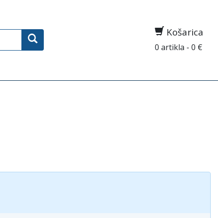
Košarica
0 artikla - 0 €