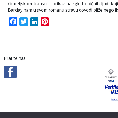
čitateljskom transu – prikaz naizgled običnih ljudi k
Barclay nam u svom romanu stravu dovodi bliže nego ika
Facebook
Twitter
LinkedIn
Pinterest
Pratite nas: