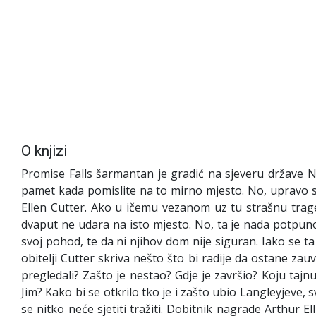
O knjizi
Promise Falls šarmantan je gradić na sjeveru države Ne
pamet kada pomislite na to mirno mjesto. No, upravo se 
Ellen Cutter. Ako u ičemu vezanom uz tu strašnu trage
dvaput ne udara na isto mjesto. No, ta je nada potpuno
svoj pohod, te da ni njihov dom nije siguran. Iako se ta
obitelji Cutter skriva nešto što bi radije da ostane z
pregledali? Zašto je nestao? Gdje je završio? Koju tajn
Jim? Kako bi se otkrilo tko je i zašto ubio Langleyjeve, s
se nitko neće sjetiti tražiti. Dobitnik nagrade Arthur 