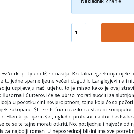
Nakladnik:
Znanje
w York, potpuno lišen nasilja. Brutalna egzekucija cijele o
to jedne sparne ljetne večeri dogodilo Langleyjevima i nitko 
diju uspijevaju naći utjehu, to je misao kako je ovaj stra
 iluzorna i Cutterovi će se ubrzo morati suočiti sa slutnj
 ideja u početku čini nevjerojatnom, tajne koje će se početi o
auvijek zakopano. Što se točno nalazilo na starom kompjutor
u o Ellen krije njezin šef, ugledni profesor i autor bests
ve će se te tajne morati otkriti. No, posljednja i najveća od n
Ellis za najbolji roman, U neposrednoj blizini ima sve potre