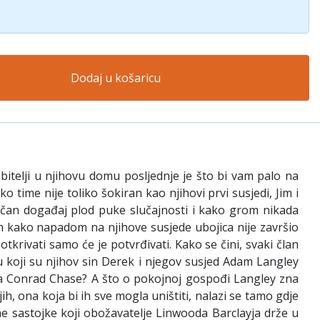
Dodaj u košaricu
bitelji u njihovu domu posljednje je što bi vam palo na
time nije toliko šokiran kao njihovi prvi susjedi, Jim i
vičan događaj plod puke slučajnosti i kako grom nikada
om kako napadom na njihove susjede ubojica nije završio
tkrivati samo će je potvrđivati. Kako se čini, svaki član
u koji su njihov sin Derek i njegov susjed Adam Langley
elera Conrad Chase? A što o pokojnoj gospođi Langley zna
jih, ona koja bi ih sve mogla uništiti, nalazi se tamo gdje
bne sastojke koji obožavatelje Linwooda Barclayja drže u