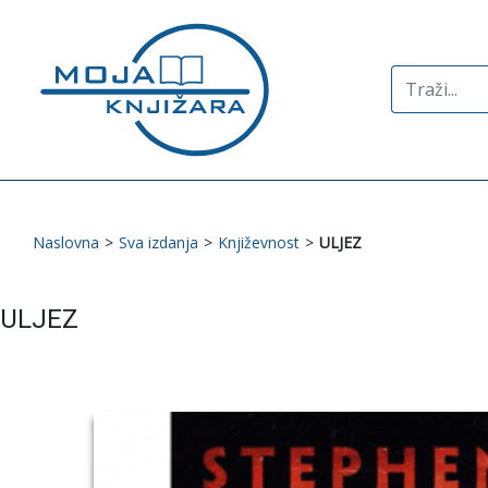
Search
for:
Naslovna
>
Sva izdanja
>
Književnost
>
ULJEZ
ULJEZ