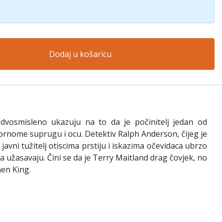
Dodaj u košaricu
edvosmisleno ukazuju na to da je počinitelj jedan od
zornome suprugu i ocu. Detektiv Ralph Anderson, čijeg je
javni tužitelj otiscima prstiju i iskazima očevidaca ubrzo
ja užasavaju. Čini se da je Terry Maitland drag čovjek, no
hen King.