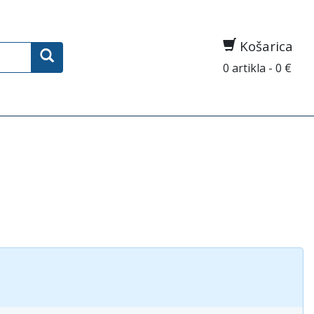
Košarica
0 artikla - 0 €