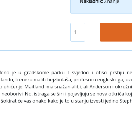
Nakladnik:
Znanje
eno je u gradskome parku. I svjedoci i otisci prstiju n
 Maitlandu, treneru malih bejzbolaša, profesoru engleskoga, u
 uhićenje. Maitland ima snažan alibi, ali Anderson i okružni 
 neoborivi. No, istraga se širi i pojavljuju se nova otkrića ko
 šokirat će vas onako kako je to u stanju izvesti jedino Step