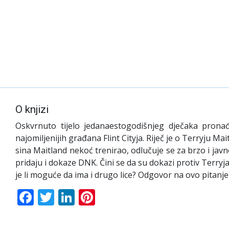
O knjizi
Oskvrnuto tijelo jedanaestogodišnjeg dječaka pronađ
najomiljenijih građana Flint Cityja. Riječ je o Terryju
sina Maitland nekoć trenirao, odlučuje se za brzo i javno
pridaju i dokaze DNK. Čini se da su dokazi protiv Terryja
je li moguće da ima i drugo lice? Odgovor na ovo pitanje
Facebook
Twitter
LinkedIn
Pinterest