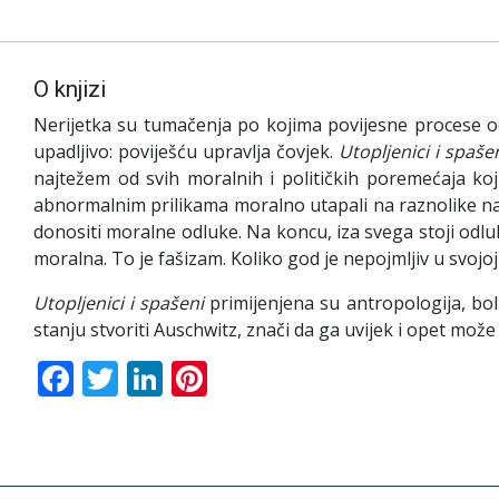
O knjizi
Nerijetka su tumačenja po kojima povijesne procese odr
upadljivo: poviješću upravlja čovjek.
Utopljenici i spaše
najtežem od svih moralnih i političkih poremećaja koji 
abnormalnim prilikama moralno utapali na raznolike nači
donositi moralne odluke. Na koncu, iza svega stoji odluka
moralna. To je fašizam. Koliko god je nepojmljiv u svojoj
Utopljenici i spašeni
primijenjena su antropologija, bol
stanju stvoriti Auschwitz, znači da ga uvijek i opet može 
Facebook
Twitter
LinkedIn
Pinterest