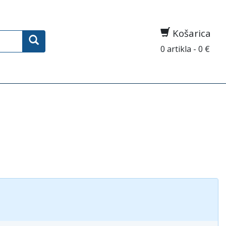
Košarica
0 artikla - 0 €