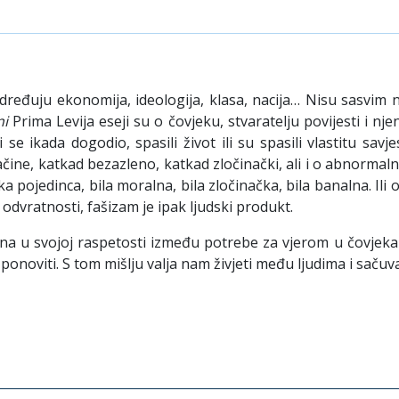
eđuju ekonomija, ideologija, klasa, nacija… Nisu sasvim n
ni
Prima Levija eseji su o čovjeku, stvaratelju povijesti i nj
se ikada dogodio, spasili život ili su spasili vlastitu savje
ne, katkad bezazleno, katkad zločinački, ali i o abnormaln
 pojedinca, bila moralna, bila zločinačka, bila banalna. Ili o
 odvratnosti, fašizam je ipak ljudski produkt.
na u svojoj raspetosti između potrebe za vjerom u čovjeka 
ponoviti. S tom mišlju valja nam živjeti među ljudima i sačuva