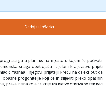
Dodaj u košaricu
i prognala ga u planine, na mjesto u kojem će počivati,
 demonska snaga opet ojača i cijelom kraljevstvu prijeti
ladić Yashaa i njegovi prijatelji kreću na daleki put da
i opasne progonitelje koji će ih slijediti preko opasnih
, prava istina koja se krije iza kletve otkriva se tek kad