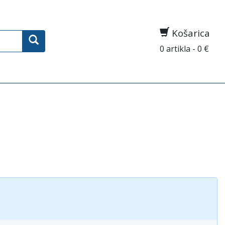
Košarica
0 artikla - 0 €