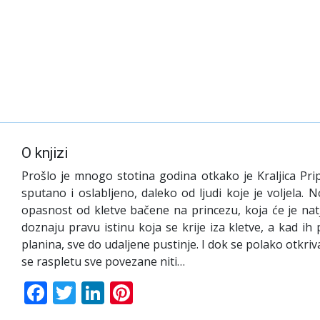
O knjizi
Prošlo je mnogo stotina godina otkako je Kraljica Prip
sputano i oslabljeno, daleko od ljudi koje je voljela. 
opasnost od kletve bačene na princezu, koja će je natje
doznaju pravu istinu koja se krije iza kletve, a kad ih
planina, sve do udaljene pustinje. I dok se polako otkriv
se raspletu sve povezane niti…
Facebook
Twitter
LinkedIn
Pinterest