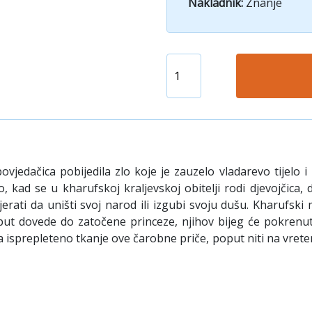
Nakladnik:
Znanje
ovjedačica pobijedila zlo koje je zauzelo vladarevo tijelo 
No, kad se u kharufskoj kraljevskoj obitelji rodi djevojčica,
rati da uništi svoj narod ili izgubi svoju dušu. Kharufski m
 put dovede do zatočene princeze, njihov bijeg će pokrenut
a isprepleteno tkanje ove čarobne priče, poput niti na vretenu