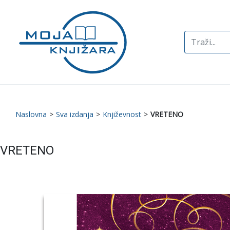
Search
for:
Naslovna
>
Sva izdanja
>
Književnost
>
VRETENO
VRETENO