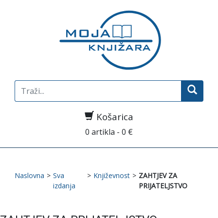
Search
for:
Košarica
0 artikla - 0 €
Naslovna
>
Sva
>
Književnost
>
ZAHTJEV ZA
izdanja
PRIJATELJSTVO