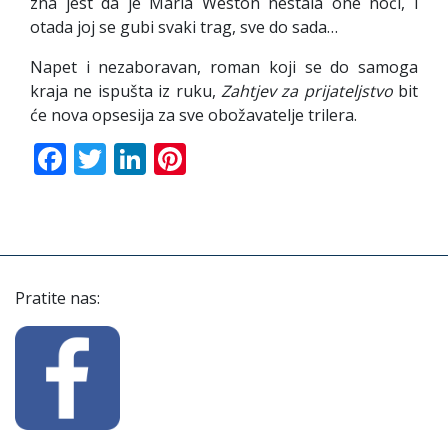
zna jest da je Maria Weston nestala one noći, i
otada joj se gubi svaki trag, sve do sada…
Napet i nezaboravan, roman koji se do samoga
kraja ne ispušta iz ruku,
Zahtjev za prijateljstvo
bit
će nova opsesija za sve obožavatelje trilera.
Facebook
Twitter
LinkedIn
Pinterest
Pratite nas: