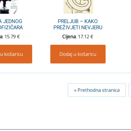
A JEDNOG
PRELJUB – KAKO
OFIZIČARA
PREŽIVJETI NEVJERU
na
: 15.79 €
Cijena
: 17.12 €
u košaricu
Dodaj u košaricu
« Prethodna stranica