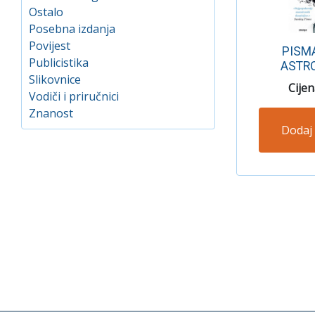
Ostalo
Posebna izdanja
Povijest
PISM
Publicistika
ASTR
Slikovnice
Cije
Vodiči i priručnici
Znanost
Dodaj 