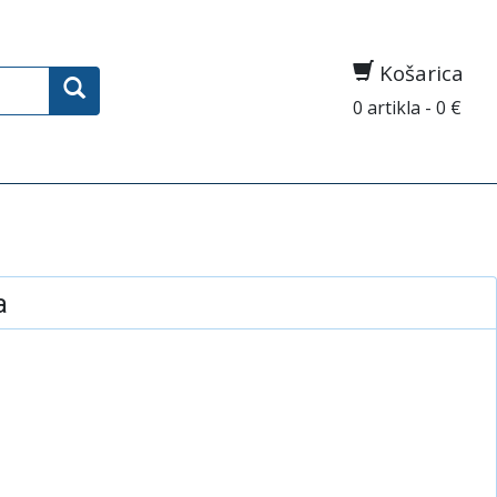
Košarica
0 artikla - 0 €
a