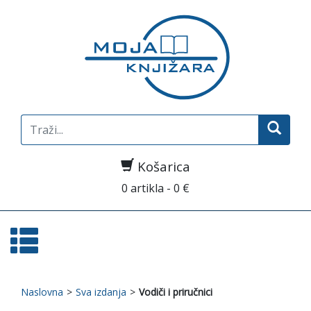
Search
for:
Košarica
0 artikla - 0 €
Naslovna
>
Sva izdanja
>
Vodiči i priručnici