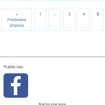
«
1
…
3
4
5
Prethodna
stranica
Pratite nas:
Načini plaćanja: